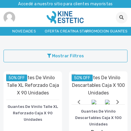
Accedé a nuestro sitio para clientes mayoristas
NOVEDADES
OFERTA CREATINA STAR
PROMOCION GUANTES
Mostrar Filtros
50% OFF
50% OFF
Guantes De Vinilo Talle XL
Item
Guantes De Vinilo
Reforzado Caja X 90
1
Descartables Caja X 100
Unidades
of
Unidades
2