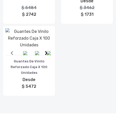
Desde
$ 5484
$ 3462
$ 2742
$ 1731
Item
Guantes De Vinilo
1
Reforzado Caja X 100
of
Unidades
3
Desde
$ 5472