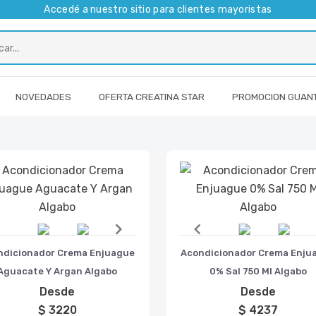
Accedé a nuestro sitio para clientes mayoristas
NOVEDADES
OFERTA CREATINA STAR
PROMOCION GUAN
m
Item
ndicionador Crema Enjuague
Acondicionador Crema Enju
1
Aguacate Y Argan Algabo
0% Sal 750 Ml Algabo
of
Desde
Desde
2
$ 3220
$ 4237