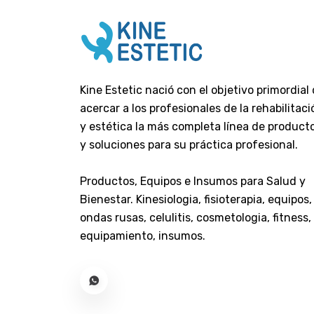
Alcoholes
Algodon
Baño Capilar
Bicarbonato De Sodio
Kine Estetic nació con el objetivo primordial
Body Splash
acercar a los profesionales de la rehabilitaci
Cepillos - Peines
y estética la más completa línea de product
Crema Para Peinar
y soluciones para su práctica profesional.
Cuidado Bucal
Dispositivos Urinales
Productos, Equipos e Insumos para Salud y
Esponjas
Bienestar. Kinesiologia, fisioterapia, equipos,
ondas rusas, celulitis, cosmetologia, fitness,
Gel Capilar
equipamiento, insumos.
Hisopos Flexibles
Insecticidas
Jabones
Kit De Baño