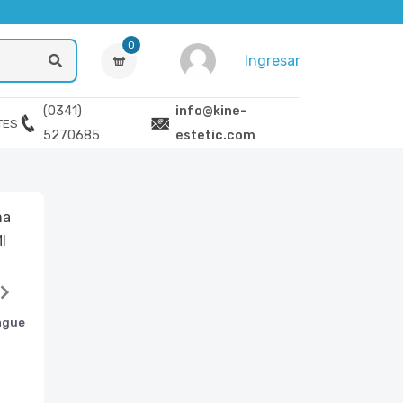
0
Ingresar
(0341)
info@kine-
TES
5270685
estetic.com
ague