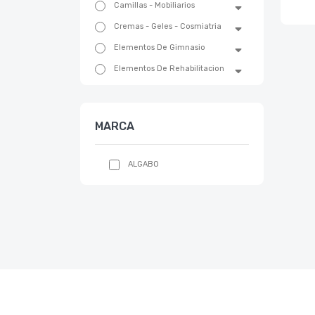
Camillas - Mobiliarios
Cremas - Geles - Cosmiatria
Elementos De Gimnasio
Elementos De Rehabilitacion
Emergencias Y Trauma
Equipos De Belleza
MARCA
Equipos Fisioterapia
Equipos Medicos
ALGABO
Esterilizacion
Estetica
Gift Card - Voucher
Ginecologia
Higiene Y Cuidados
Acondicionadores
Afeitadoras-Rasuradoras