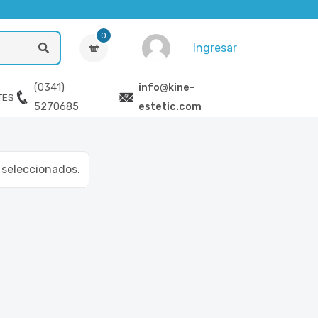
0
Ingresar
(0341)
info@kine-
TES
5270685
estetic.com
s seleccionados.