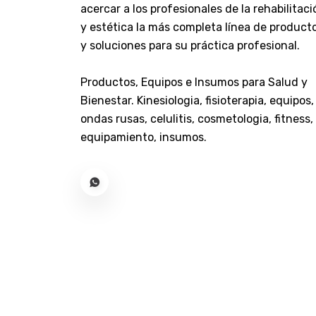
Maquillaje
acercar a los profesionales de la rehabilitaci
y estética la más completa línea de product
Masajeadores
y soluciones para su práctica profesional.
Mecanoterapia
Medias Deportivas - Urbanas
Productos, Equipos e Insumos para Salud y
Medias Y Mangas Terapeuticas
Bienestar. Kinesiologia, fisioterapia, equipos,
Medicion - Diagnostico -
ondas rusas, celulitis, cosmetologia, fitness,
Tratamiento
equipamiento, insumos.
Ortesis Y Ferulas
Oxigenoterapia Y Cpap
Peluqueria - Barberia
Pilas - Baterias
Pilates - Yoga
Productos De Laboratorio
Productos De Odontologia
Productos Deportivos