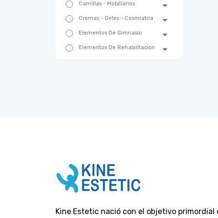
Camillas - Mobiliarios
Cremas - Geles - Cosmiatria
Elementos De Gimnasio
Elementos De Rehabilitacion
Emergencias Y Trauma
Equipos De Belleza
Equipos Fisioterapia
Equipos Medicos
Esterilizacion
Estetica
Gift Card - Voucher
Ginecologia
Higiene Y Cuidados
Insumos Descartables
Limpieza Institucional
Kine Estetic nació con el objetivo primordial