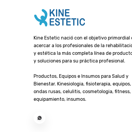
Papeles Resma
Papeles Rollo
Pinzas Clamp
Monitor Fetal
Kine Estetic nació con el objetivo primordial
Tubuladuras Para Equipos
acercar a los profesionales de la rehabilitaci
Esterilizacion
y estética la más completa línea de product
Estetica
y soluciones para su práctica profesional.
Gift Card - Voucher
Productos, Equipos e Insumos para Salud y
Ginecologia
Bienestar. Kinesiologia, fisioterapia, equipos,
Higiene Y Cuidados
ondas rusas, celulitis, cosmetologia, fitness,
Insumos Descartables
equipamiento, insumos.
Limpieza Institucional
Maquillaje
Masajeadores
Mecanoterapia