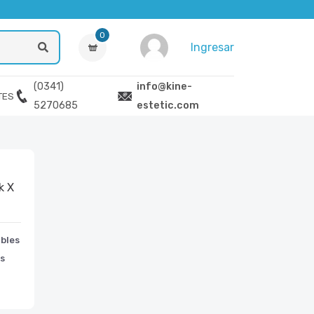
0
Ingresar
(0341)
info@kine-
TES
5270685
estetic.com
bles
es