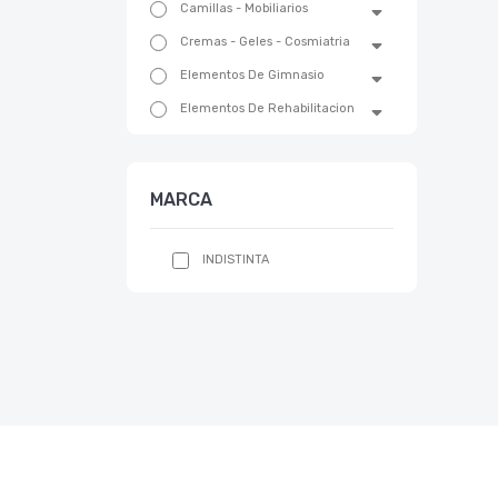
Camillas - Mobiliarios
Cremas - Geles - Cosmiatria
Elementos De Gimnasio
Elementos De Rehabilitacion
Emergencias Y Trauma
Equipos De Belleza
MARCA
Equipos Fisioterapia
Equipos Medicos
INDISTINTA
Bomba De Infusion Elastomerica
Desfribiladores
Ecografos
Electrobisturi
Electrocardiografos ECG
Ecg 1 Canal
Electrodos