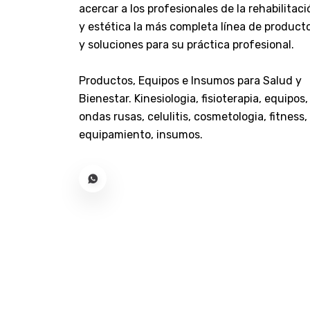
Maquillaje
acercar a los profesionales de la rehabilitaci
y estética la más completa línea de product
Masajeadores
y soluciones para su práctica profesional.
Mecanoterapia
Medias Deportivas - Urbanas
Productos, Equipos e Insumos para Salud y
Medias Y Mangas Terapeuticas
Bienestar. Kinesiologia, fisioterapia, equipos,
Medicion - Diagnostico -
ondas rusas, celulitis, cosmetologia, fitness,
Tratamiento
equipamiento, insumos.
Ortesis Y Ferulas
Oxigenoterapia Y Cpap
Peluqueria - Barberia
Pilas - Baterias
Pilates - Yoga
Productos De Laboratorio
Productos De Odontologia
Productos Deportivos