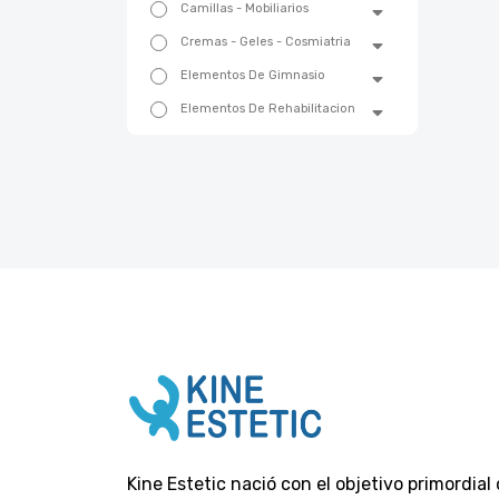
Camillas - Mobiliarios
Cremas - Geles - Cosmiatria
Elementos De Gimnasio
Elementos De Rehabilitacion
Emergencias Y Trauma
Equipos De Belleza
Equipos Fisioterapia
Equipos Medicos
Esterilizacion
Estetica
Gift Card - Voucher
Ginecologia
Higiene Y Cuidados
Insumos Descartables
Limpieza Institucional
Kine Estetic nació con el objetivo primordial