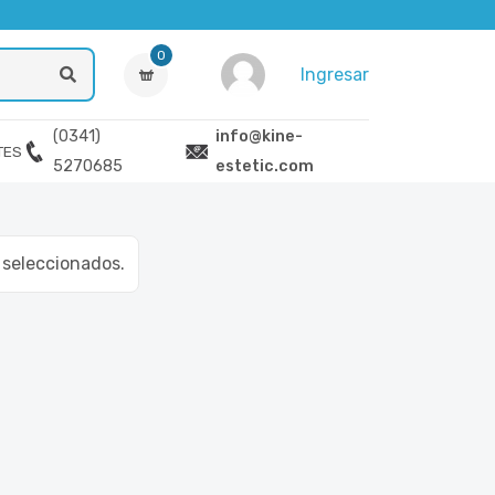
0
Ingresar
(0341)
info@kine-
TES
5270685
estetic.com
s seleccionados.