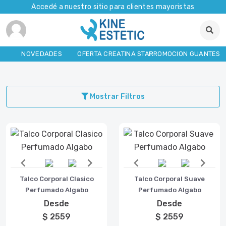
Accedé a nuestro sitio para clientes mayoristas
NOVEDADES
OFERTA CREATINA STAR
PROMOCION GUANTES
Mostrar Filtros
Item
Item
Talco Corporal Clasico
Talco Corporal Suave
1
1
Perfumado Algabo
Perfumado Algabo
of
of
Desde
Desde
2
2
$ 2559
$ 2559