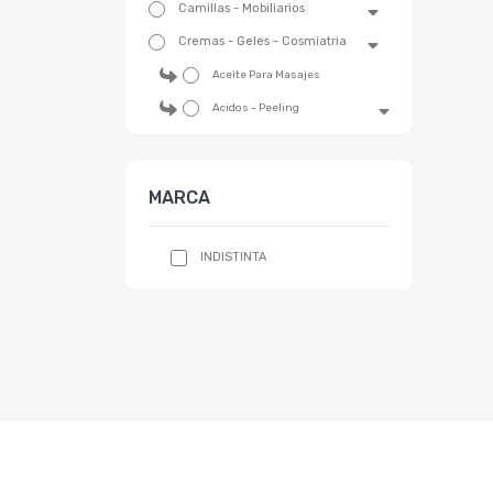
Camillas - Mobiliarios
Cremas - Geles - Cosmiatria
Aceite Para Masajes
Acidos - Peeling
Acne - Piel Grasa
Activos - Concentrados
MARCA
Antiage - Lifting - Antiarrugas
Capilar
INDISTINTA
Celulitis - Adiposidad -
Flacidez
Crema Neutra - Base
Crema Para Manos
Cremas - Emulsiones
Corporales
Cremas Para Masajes