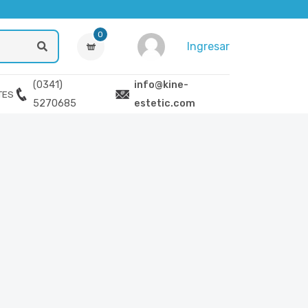
0
Ingresar
(0341)
info@kine-
TES
5270685
estetic.com