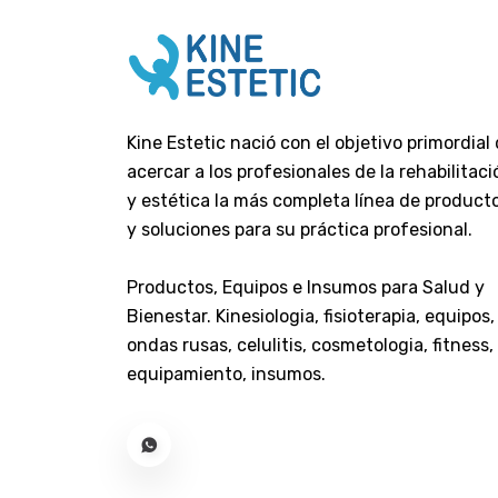
Criogenos
Anticelulitico-Reductor-
Liposomado
Criogeno
Locion Criogeno Para
Kine Estetic nació con el objetivo primordial
Vendas
acercar a los profesionales de la rehabilitaci
y estética la más completa línea de product
Descongestivos
y soluciones para su práctica profesional.
Despigmentantes
Drenantes - Antiedemas
Productos, Equipos e Insumos para Salud y
Estrias - Manchas
Bienestar. Kinesiologia, fisioterapia, equipos,
Extractos
ondas rusas, celulitis, cosmetologia, fitness,
Gel Anti Freeze
equipamiento, insumos.
Gel Neutro - Base
Humectante - Hidratante -
Nutritiva
Labios