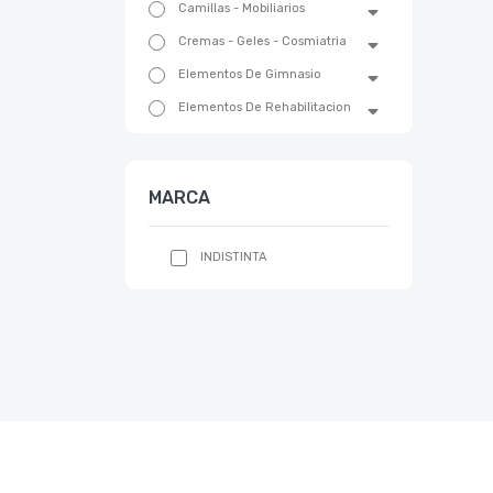
Camillas - Mobiliarios
Cremas - Geles - Cosmiatria
Elementos De Gimnasio
Elementos De Rehabilitacion
Emergencias Y Trauma
Equipos De Belleza
MARCA
Equipos Fisioterapia
Equipos Medicos
INDISTINTA
Esterilizacion
Estetica
Barberia
Cejas
Cepillos Para Limpieza Facial
Depilacion
Envases - Recipientes